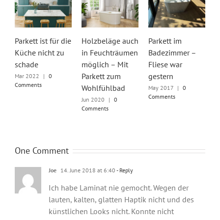
Parkett ist für die
Holzbeläge auch
Parkett im
K
Küche nicht zu
in Feuchträumen
Badezimmer –
m
schade
möglich – Mit
Fliese war
H
Parkett zum
gestern
H
Mar 2022
|
0
Comments
Wohlfühlbad
b
May 2017
|
0
Comments
a
Jun 2020
|
0
Comments
N
C
One Comment
Joe
14. June 2018 at 6:40
- Reply
Ich habe Laminat nie gemocht. Wegen der
lauten, kalten, glatten Haptik nicht und des
künstlichen Looks nicht. Konnte nicht