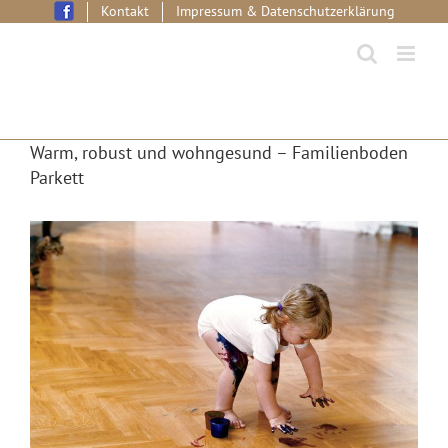
Skip
Kontakt
Impressum & Datenschutzerklärung
to
content
Warm, robust und wohngesund – Familienboden
Parkett
View
Larger
Image