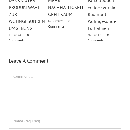
DANK GUTER
MEHR
Parkettböden
P
PRODUKTWAHL
NACHHALTIGKEIT
verbessern die
B
ZUR
GEHT KAUM
Raumluft –
N
WOHNGESUNDEN
Wohngesunde
G
Nov 2022
|
0
Comments
UMGEBUNG
Luft atmen
U
Jul 2024
|
0
Oct 2019
|
0
F
Comments
Comments
C
Leave A Comment
Comment