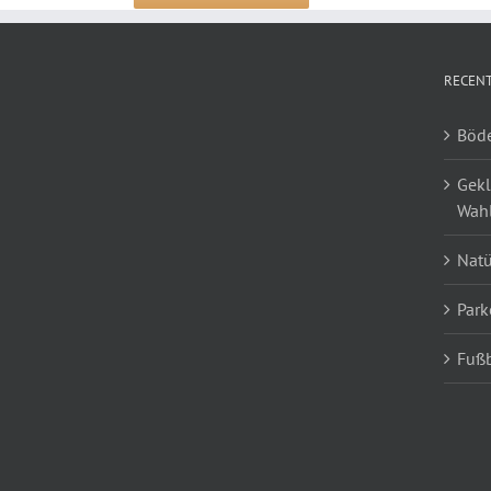
RECENT
Böde
Gekl
Wah
Natü
Park
Fußb