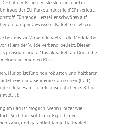
Deshalb entscheiden sie sich auch bei der
Umfrage der EU-Parkettindustrie (FEP) verlegt.
hstoff. Führende Hersteller schwören auf
herren ruhigen Gewissens Parkett einsetzen.
ise bestens zu Möbeln in weiß – die Modefarbe
or allem der ‘wilde Verband’ beliebt. Dieser
 das preisgünstigere Mosaikparkett an. Durch die
en einen besonderen Kick.
en. Nur so ist für einen robusten und haltbaren
mittelfreien und sehr emissionsarmen (EC 1)
gt so insgesamt für ein ausgeglichenes Klima
Umwelt ab.
ng im Bad ist möglich, wenn Hölzer wie
ch. Auch hier sollte der Experte den
hen kann, und garantiert lange Haltbarkeit.