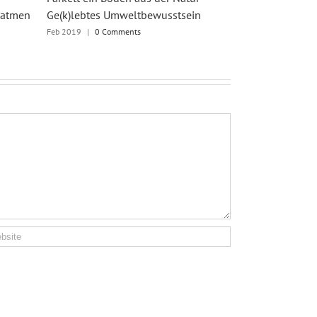
 atmen
Ge(k)lebtes Umweltbewusstsein
– Schöner Me
Feb 2019
|
0 Comments
May 2018
|
0 Co