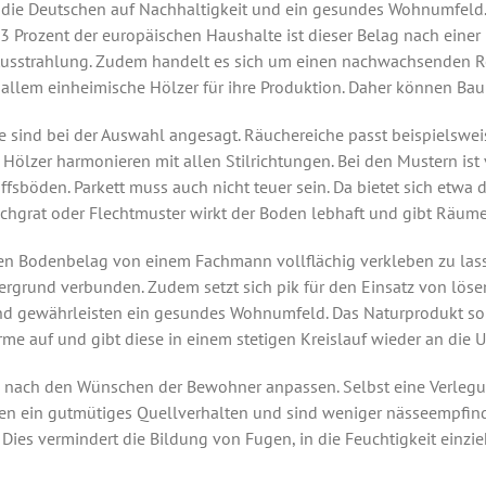
 die Deutschen auf Nachhaltigkeit und ein gesundes Wohnumfeld. 
43 Prozent der europäischen Haushalte ist dieser Belag nach einer 
 Ausstrahlung. Zudem handelt es sich um einen nachwachsenden Ro
allem einheimische Hölzer für ihre Produktion. Daher können Bau
e sind bei der Auswahl angesagt. Räuchereiche passt beispielswe
Hölzer harmonieren mit allen Stilrichtungen. Bei den Mustern ist v
hiffsböden. Parkett muss auch nicht teuer sein. Da bietet sich etwa
schgrat oder Flechtmuster wirkt der Boden lebhaft und gibt Räum
, den Bodenbelag von einem Fachmann vollflächig verkleben zu lass
tergrund verbunden. Zudem setzt sich pik für den Einsatz von löse
und gewährleisten ein gesundes Wohnumfeld. Das Naturprodukt sor
e auf und gibt diese in einem stetigen Kreislauf wieder an die 
h nach den Wünschen der Bewohner anpassen. Selbst eine Verlegu
n ein gutmütiges Quellverhalten und sind weniger nässeempfindli
ies vermindert die Bildung von Fugen, in die Feuchtigkeit einzie