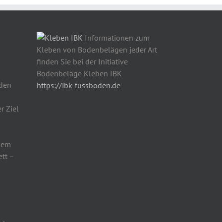
Informationen zum
Kleben von Bodenbelägen jeder Art
finden Sie bei der Initiative
Bodenbeläge Kleben IBK
den
https://ibk-fussboden.de
r Ziel
 dem
ett –