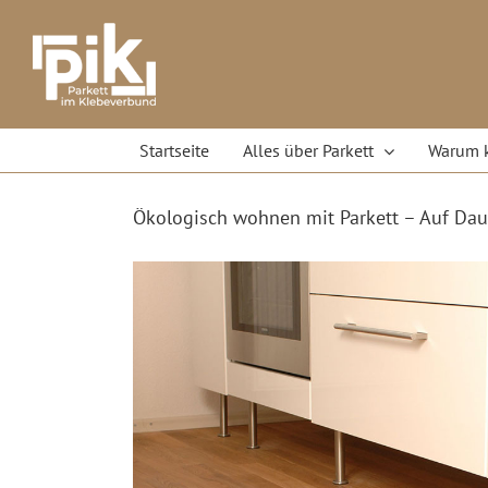
Skip
to
content
Startseite
Alles über Parkett
Warum 
Ökologisch wohnen mit Parkett – Auf Daue
View
Larger
Image