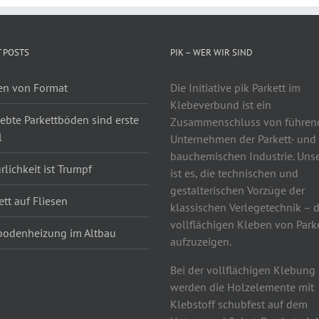
 POSTS
PIK – WER WIR SIND
n von Format
Die Initiative pik Parkett im
Klebeverbund ist ein
ebte Parkettböden sind erste
Zusammenschluss von führen
l
Unternehmen der Parkett- und
bauchemischen Industrie. Unse
rlichkeit ist Trumpf
ist es, die technischen und
gestalterischen Vorzüge der
ett auf Fliesen
klassischen Verlegetechnik –
vollflächigen Kleben von Park
odenheizung im Altbau
aufzuzeigen.
Bei der vollflächigen Klebung
werden die Holzelemente mit
Klebstoff schubfest auf dem