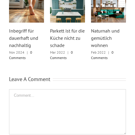
Inbegriff für
Parkett ist für die
Naturnah und
Z
dauerhaft und
Küche nicht zu
gemütlich
K
nachhaltig
schade
wohnen
P
s
Nov 2024
|
0
Mar 2022
|
0
Feb 2022
|
0
Comments
Comments
Comments
E
L
J
Leave A Comment
C
Comment