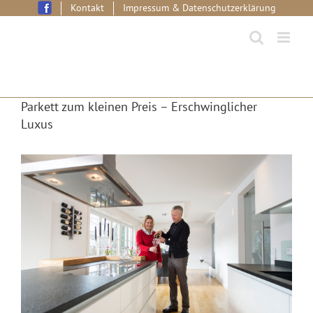
Skip
Kontakt
Impressum & Datenschutzerklärung
to
content
Parkett zum kleinen Preis – Erschwinglicher
Luxus
View
Larger
Image