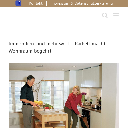
Skip
Kontakt
Impressum & Datenschutzerklärung
to
content
Immobilien sind mehr wert – Parkett macht
Wohnraum begehrt
View
Larger
Image