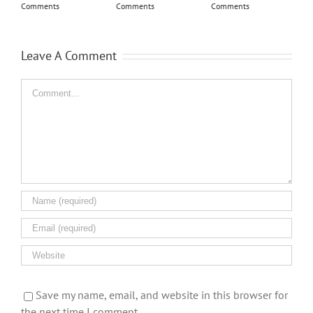
Comments
Comments
Comments
E
L
J
Leave A Comment
C
Comment
Save my name, email, and website in this browser for
the next time I comment.