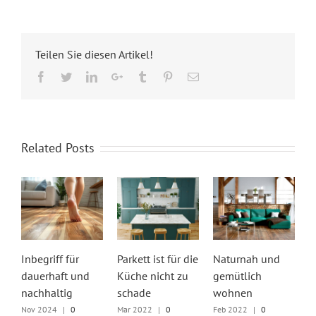
Teilen Sie diesen Artikel!
Facebook
Twitter
LinkedIn
Google+
Tumblr
Pinterest
Email
Related Posts
Inbegriff für
Parkett ist für die
Naturnah und
Z
dauerhaft und
Küche nicht zu
gemütlich
K
nachhaltig
schade
wohnen
P
s
Nov 2024
|
0
Mar 2022
|
0
Feb 2022
|
0