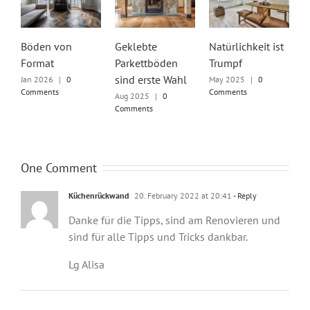
Böden von
Geklebte
Natürlichkeit ist
U
Format
Parkettböden
Trumpf
g
sind erste Wahl
Jan 2026
|
0
May 2025
|
0
S
Comments
Comments
C
Aug 2025
|
0
Comments
One Comment
Küchenrückwand
20. February 2022 at 20:41
- Reply
Danke für die Tipps, sind am Renovieren und
sind für alle Tipps und Tricks dankbar.
Lg Alisa