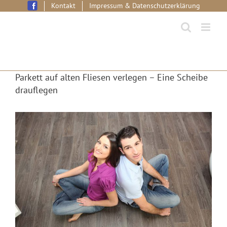
Skip
Kontakt
Impressum & Datenschutzerklärung
to
content
Parkett auf alten Fliesen verlegen – Eine Scheibe
drauflegen
View
Larger
Image