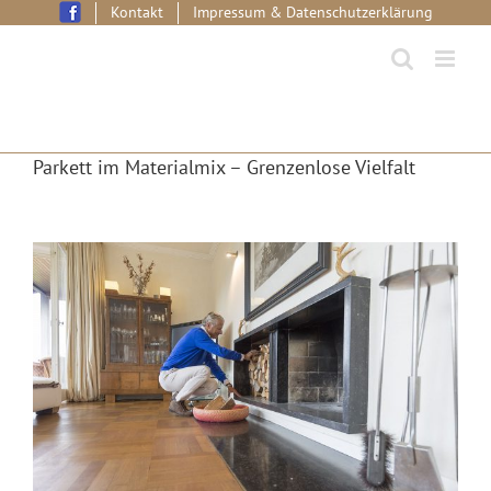
Skip
Kontakt
Impressum & Datenschutzerklärung
to
content
Parkett im Materialmix – Grenzenlose Vielfalt
View
Larger
Image