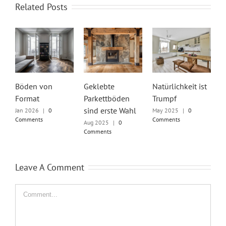
Related Posts
Böden von
Geklebte
Natürlichkeit ist
U
Format
Parkettböden
Trumpf
g
sind erste Wahl
Jan 2026
|
0
May 2025
|
0
S
Comments
Comments
C
Aug 2025
|
0
Comments
Leave A Comment
Comment